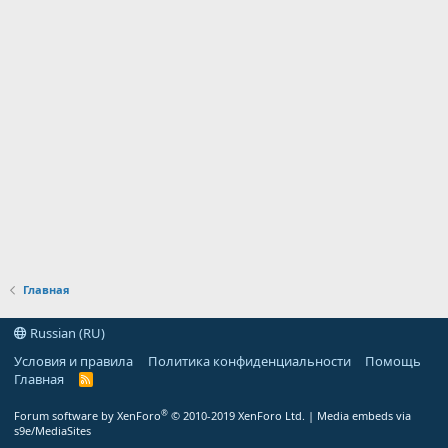
Главная
Russian (RU)
Условия и правила
Политика конфиденциальности
Помощь
Главная
R
S
S
®
Forum software by XenForo
© 2010-2019 XenForo Ltd.
|
Media embeds via
s9e/MediaSites