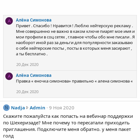
н
а
л
о
л
е
в
(
А
Алёна Симонова
а
А
а
л
Привет . Спасибо ! Нравится ! Люблю хейтерскую рекламу .
.
Мне совершенно не важно в каком ключе пиарят мое имя и
)
ё
мои профили в соц сетях , главное чтобы обо мне писали . Я
в
н
наоборот иной раз за деньги для популярности заказываю
п
а
о себе хейтерские посты , посты в которых меня засирают ,
р
С
а ты бесплатно .
о
и
ф
20 Дек 2020
м
и
о
Алёна Симонова
А
л
н
Правка « еночка симонова» правильно « алена симонова «
е
о
А
в
20 Дек 2020
л
а
ё
.
N
Nadja
Admin
9 Ноя 2020
N
н
a
Скажите пожалуйста как попасть на вебинар поддержки
а
d
по Шехеризаде? Мне почему то пересатали приходить
С
j
приглашения. Подключите меня обратно. у меня пакет
и
a
голд
м