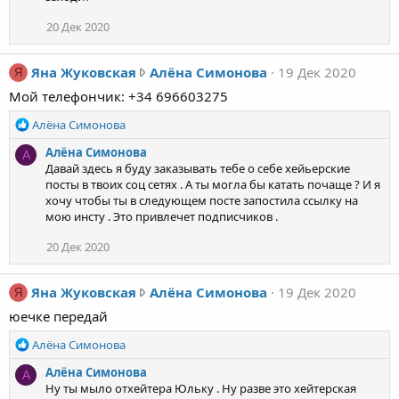
я
н
20 Дек 2020
а
п
Я
Яна Жуковская
Алёна Симонова
19 Дек 2020
Я
и
н
Мой телефончик: +34 696603275
с
а
а
Р
Алёна Симонова
Ж
л
е
у
Алёна Симонова
(
А
а
к
Давай здесь я буду заказывать тебе о себе хейьерские
к
а
о
посты в твоих соц сетях . А ты могла бы катать почаще ? И я
ц
)
хочу чтобы ты в следующем посте запостила ссылку на
в
и
в
мою инсту . Это привлечет подписчиков .
и
с
п
:
к
20 Дек 2020
р
а
о
я
ф
Я
Яна Жуковская
Алёна Симонова
19 Дек 2020
Я
н
и
н
а
юечке передай
л
а
п
е
Р
Алёна Симонова
Ж
и
е
А
у
с
Алёна Симонова
А
а
л
к
Ну ты мыло отхейтера Юльку . Ну разве это хейтерская
а
к