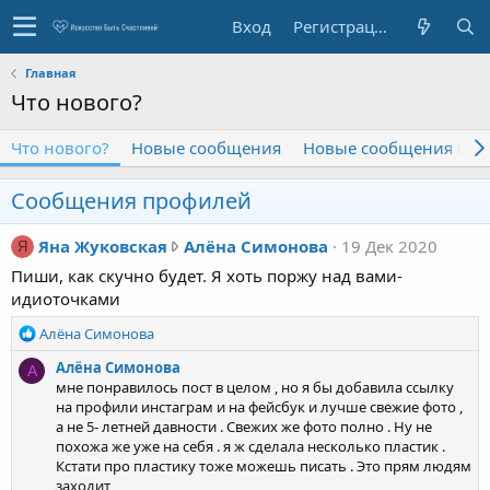
Вход
Регистрация
Главная
Что нового?
Что нового?
Новые сообщения
Новые сообщения про
Сообщения профилей
Я
Яна Жуковская
Алёна Симонова
19 Дек 2020
Я
н
Пиши, как скучно будет. Я хоть поржу над вами-
а
идиоточками
Ж
Р
Алёна Симонова
у
е
к
Алёна Симонова
А
а
о
мне понравилось пост в целом , но я бы добавила ссылку
к
в
на профили инстаграм и на фейсбук и лучше свежие фото ,
ц
а не 5- летней давности . Свежих же фото полно . Ну не
с
и
похожа же уже на себя . я ж сделала несколько пластик .
и
к
Кстати про пластику тоже можешь писать . Это прям людям
:
а
заходит