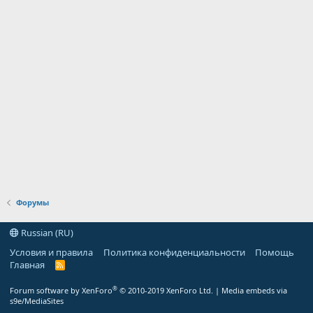
Форумы
Russian (RU)
Условия и правила
Политика конфиденциальности
Помощь
Главная
R
S
S
®
Forum software by XenForo
© 2010-2019 XenForo Ltd.
|
Media embeds via
s9e/MediaSites